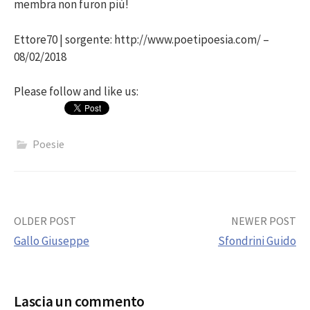
membra non furon più!
Ettore70 | sorgente: http://www.poetipoesia.com/ –
08/02/2018
Please follow and like us:
Poesie
Post
OLDER POST
NEWER POST
Gallo Giuseppe
Sfondrini Guido
navigation
Lascia un commento