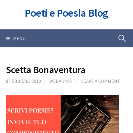
Skip
Poeti e Poesia Blog
to
content
Ricerca
MENU
per:
Scetta Bonaventura
8 FEBBRAIO 2018
/
WEBADMIN
/
LEAVE A COMMENT