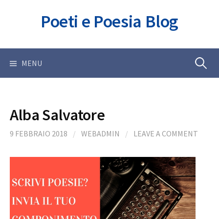
Skip
Poeti e Poesia Blog
to
content
Ricerca
MENU
per:
Alba Salvatore
9 FEBBRAIO 2018
/
WEBADMIN
/
LEAVE A COMMENT