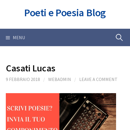
Skip
Poeti e Poesia Blog
to
content
Ricerca
MENU
per:
Casati Lucas
9 FEBBRAIO 2018
/
WEBADMIN
/
LEAVE A COMMENT