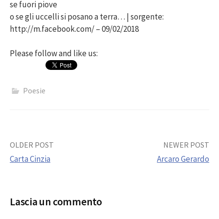
se fuori piove
o se gli uccelli si posano a terra… | sorgente:
http://m.facebook.com/ – 09/02/2018
Please follow and like us:
Poesie
Post
OLDER POST
NEWER POST
Carta Cinzia
Arcaro Gerardo
navigation
Lascia un commento