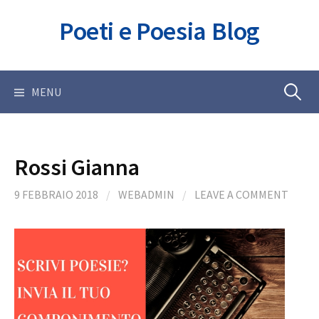
Skip
Poeti e Poesia Blog
to
content
Ricerca
MENU
per:
Rossi Gianna
9 FEBBRAIO 2018
/
WEBADMIN
/
LEAVE A COMMENT