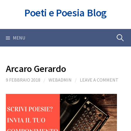
Skip
Poeti e Poesia Blog
to
content
Ricerca
MENU
per:
Arcaro Gerardo
9 FEBBRAIO 2018
/
WEBADMIN
/
LEAVE A COMMENT