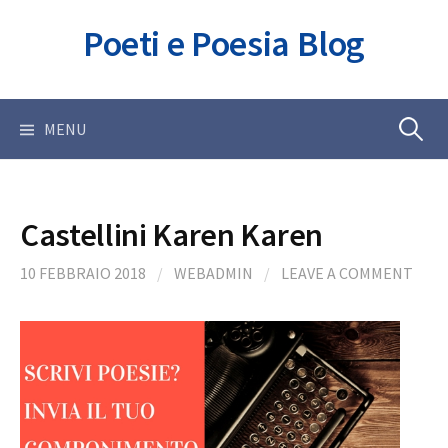
Skip
Poeti e Poesia Blog
to
content
Ricerca
MENU
per:
Castellini Karen Karen
10 FEBBRAIO 2018
/
WEBADMIN
/
LEAVE A COMMENT