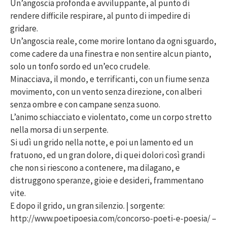
Un’angoscia profonda e avviluppante, al punto di
rendere difficile respirare, al punto di impedire di
gridare.
Un’angoscia reale, come morire lontano da ogni sguardo,
come cadere da una finestra e non sentire alcun pianto,
solo un tonfo sordo ed un’eco crudele.
Minacciava, il mondo, e terrificanti, con un fiume senza
movimento, con un vento senza direzione, con alberi
senza ombre e con campane senza suono.
L’animo schiacciato e violentato, come un corpo stretto
nella morsa di un serpente.
Si udì un grido nella notte, e poi un lamento ed un
fratuono, ed un gran dolore, di quei dolori così grandi
che non si riescono a contenere, ma dilagano, e
distruggono speranze, gioie e desideri, frammentano
vite.
E dopo il grido, un gran silenzio. | sorgente:
http://www.poetipoesia.com/concorso-poeti-e-poesia/ –