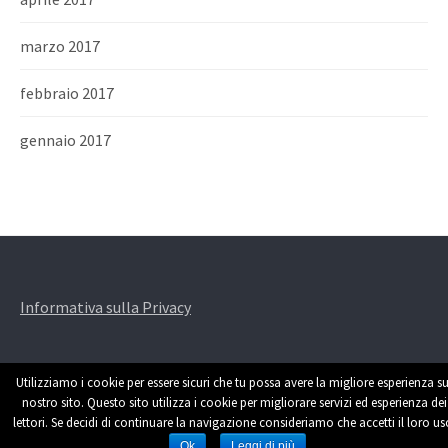
marzo 2017
febbraio 2017
gennaio 2017
Informativa sulla Privacy
Utilizziamo i cookie per essere sicuri che tu possa avere la migliore esperienza su
nostro sito. Questo sito utilizza i cookie per migliorare servizi ed esperienza dei
lettori. Se decidi di continuare la navigazione consideriamo che accetti il loro us
Powered by
WordPress
|
Theme by
Themehaus
Ok
Leggi di più