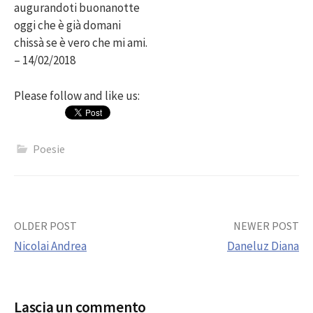
augurandoti buonanotte
oggi che è già domani
chissà se è vero che mi ami.
– 14/02/2018
Please follow and like us:
Poesie
Post
OLDER POST
NEWER POST
Nicolai Andrea
Daneluz Diana
navigation
Lascia un commento