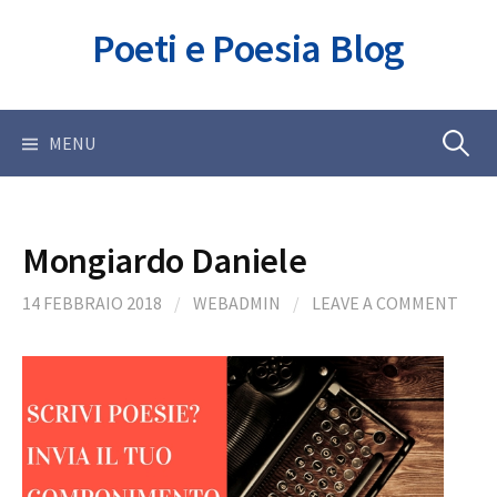
Skip
Poeti e Poesia Blog
to
content
Ricerca
MENU
per:
Mongiardo Daniele
14 FEBBRAIO 2018
/
WEBADMIN
/
LEAVE A COMMENT