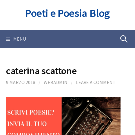
Skip
Poeti e Poesia Blog
to
content
Ricerca
MENU
per:
caterina scattone
9 MARZO 2018
/
WEBADMIN
/
LEAVE A COMMENT