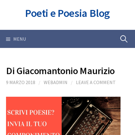
Skip
Poeti e Poesia Blog
to
content
Ricerca
MENU
per:
Di Giacomantonio Maurizio
9 MARZO 2018
/
WEBADMIN
/
LEAVE A COMMENT