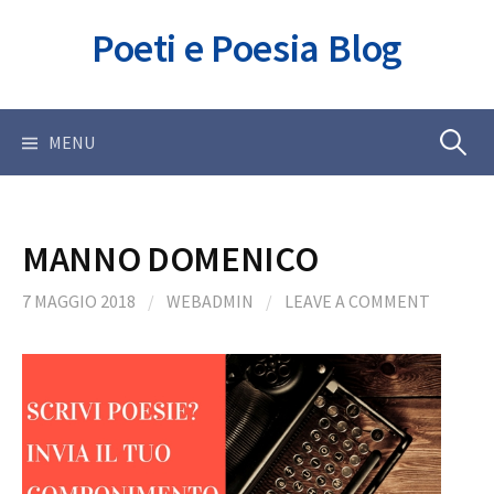
Skip
Poeti e Poesia Blog
to
content
Ricerca
MENU
per:
MANNO DOMENICO
7 MAGGIO 2018
/
WEBADMIN
/
LEAVE A COMMENT