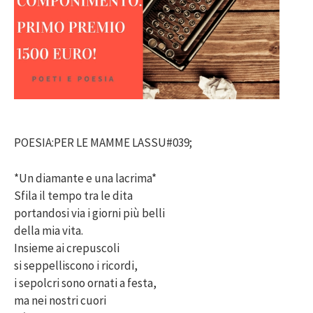
POESIA:PER LE MAMME LASSU#039;
*Un diamante e una lacrima*
Sfila il tempo tra le dita
portandosi via i giorni più belli
della mia vita.
Insieme ai crepuscoli
si seppelliscono i ricordi,
i sepolcri sono ornati a festa,
ma nei nostri cuori