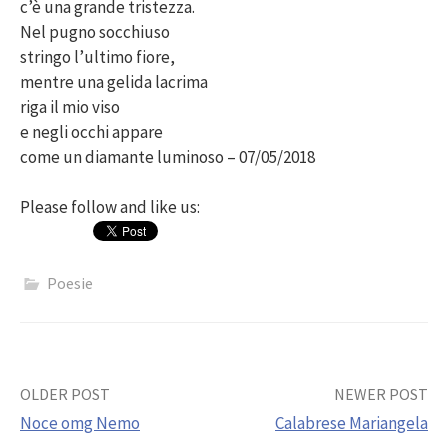
c’è una grande tristezza.
Nel pugno socchiuso
stringo l’ultimo fiore,
mentre una gelida lacrima
riga il mio viso
e negli occhi appare
come un diamante luminoso – 07/05/2018
Please follow and like us:
Poesie
Post
OLDER POST
NEWER POST
Noce omg Nemo
Calabrese Mariangela