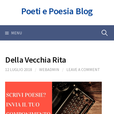
Skip
Poeti e Poesia Blog
to
content
Ricerca
MENU
per:
Della Vecchia Rita
12 LUGLIO 2018
/
WEBADMIN
/
LEAVE A COMMENT