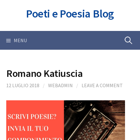
Skip
Poeti e Poesia Blog
to
content
Ricerca
MENU
per:
Romano Katiuscia
12 LUGLIO 2018
/
WEBADMIN
/
LEAVE A COMMENT