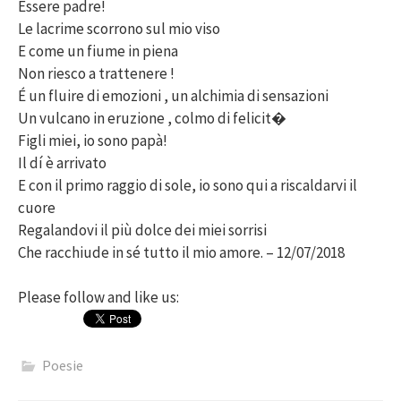
Essere padre!
Le lacrime scorrono sul mio viso
E come un fiume in piena
Non riesco a trattenere !
É un fluire di emozioni , un alchimia di sensazioni
Un vulcano in eruzione , colmo di felicit�
Figli miei, io sono papà!
Il dí è arrivato
E con il primo raggio di sole, io sono qui a riscaldarvi il
cuore
Regalandovi il più dolce dei miei sorrisi
Che racchiude in sé tutto il mio amore. – 12/07/2018
Please follow and like us:
Poesie