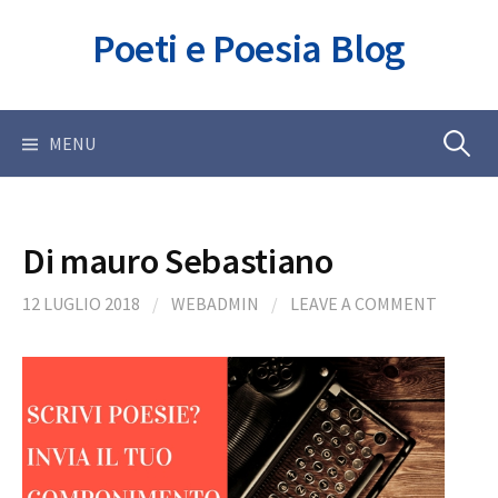
Skip
Poeti e Poesia Blog
to
content
Ricerca
MENU
per:
Di mauro Sebastiano
12 LUGLIO 2018
/
WEBADMIN
/
LEAVE A COMMENT