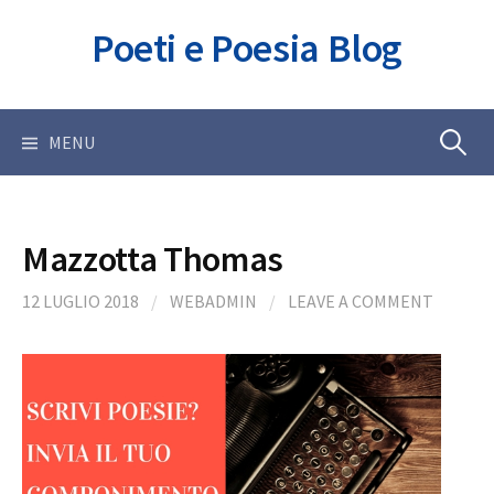
Skip
Poeti e Poesia Blog
to
content
Ricerca
MENU
per:
Mazzotta Thomas
12 LUGLIO 2018
/
WEBADMIN
/
LEAVE A COMMENT