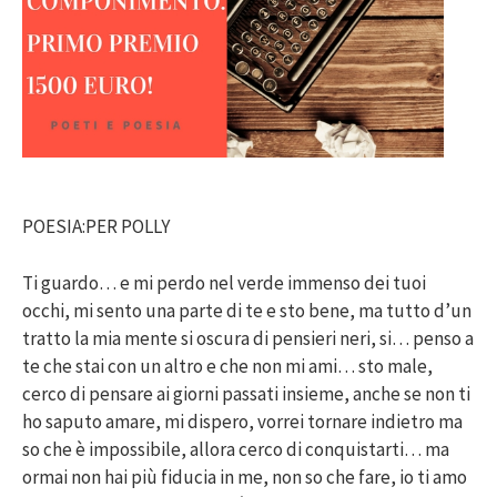
POESIA:PER POLLY
Ti guardo… e mi perdo nel verde immenso dei tuoi
occhi, mi sento una parte di te e sto bene, ma tutto d’un
tratto la mia mente si oscura di pensieri neri, si… penso a
te che stai con un altro e che non mi ami… sto male,
cerco di pensare ai giorni passati insieme, anche se non ti
ho saputo amare, mi dispero, vorrei tornare indietro ma
so che è impossibile, allora cerco di conquistarti… ma
ormai non hai più fiducia in me, non so che fare, io ti amo