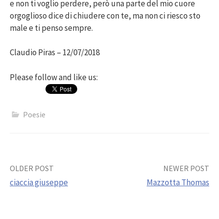
e non ti voglio perdere, però una parte del mio cuore
orgoglioso dice di chiudere con te, ma non ci riesco sto
male e ti penso sempre.
Claudio Piras – 12/07/2018
Please follow and like us:
Poesie
Post
OLDER POST
NEWER POST
ciaccia giuseppe
Mazzotta Thomas
navigation