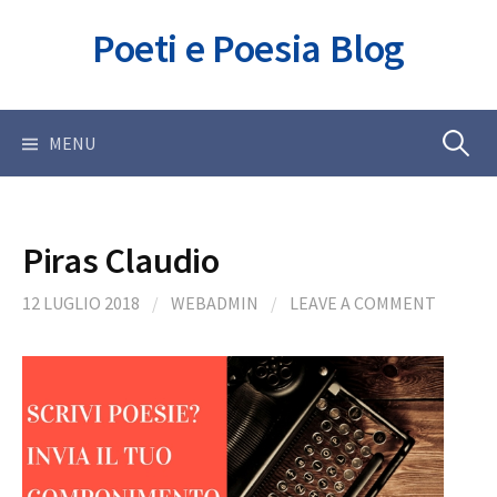
Skip
Poeti e Poesia Blog
to
content
Ricerca
MENU
per:
Piras Claudio
12 LUGLIO 2018
/
WEBADMIN
/
LEAVE A COMMENT