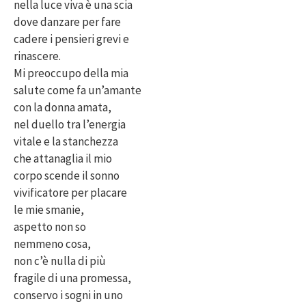
nella luce viva è una scia
dove danzare per fare
cadere i pensieri grevi e
rinascere.
Mi preoccupo della mia
salute come fa un’amante
con la donna amata,
nel duello tra l’energia
vitale e la stanchezza
che attanaglia il mio
corpo scende il sonno
vivificatore per placare
le mie smanie,
aspetto non so
nemmeno cosa,
non c’è nulla di più
fragile di una promessa,
conservo i sogni in uno