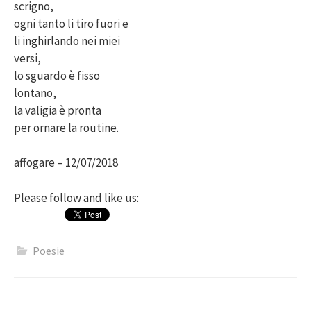
scrigno,
ogni tanto li tiro fuori e
li inghirlando nei miei
versi,
lo sguardo è fisso
lontano,
la valigia è pronta
per ornare la routine.
affogare – 12/07/2018
Please follow and like us:
Poesie