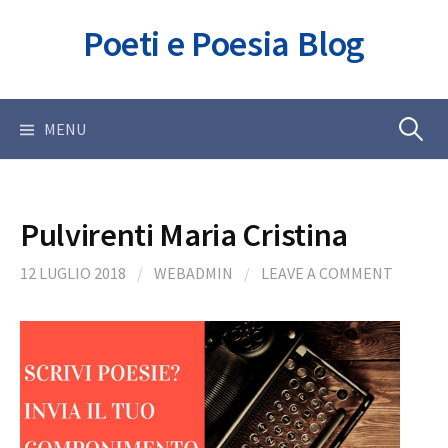
Skip
Poeti e Poesia Blog
to
content
Ricerca
MENU
per:
Pulvirenti Maria Cristina
12 LUGLIO 2018
/
WEBADMIN
/
LEAVE A COMMENT