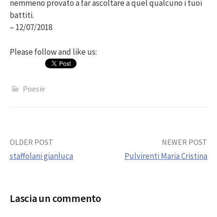
nemmeno provato a far ascoltare a quel qualcuno i tuoi
battiti.
– 12/07/2018
Please follow and like us:
Poesie
Post
OLDER POST
NEWER POST
staffolani gianluca
Pulvirenti Maria Cristina
navigation
Lascia un commento