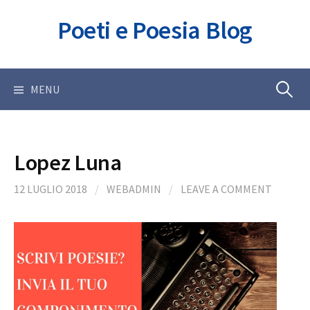
Skip
Poeti e Poesia Blog
to
content
Ricerca
MENU
per:
Lopez Luna
12 LUGLIO 2018
/
WEBADMIN
/
LEAVE A COMMENT