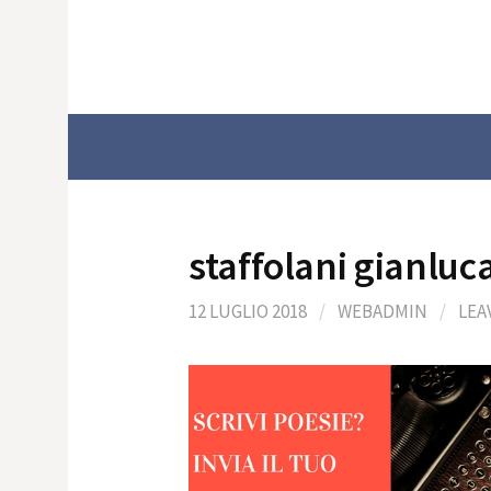
Skip
to
content
staffolani gianluc
12 LUGLIO 2018
/
WEBADMIN
/
LEA