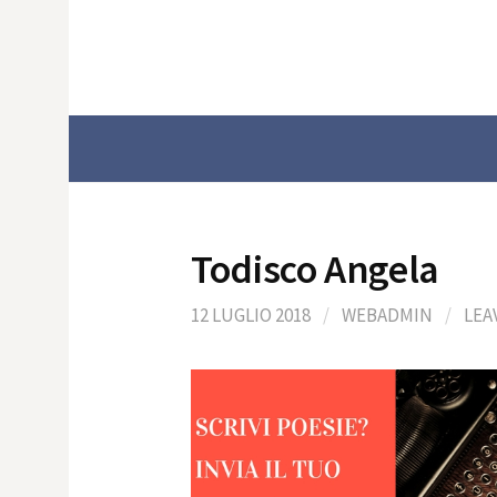
Skip
to
content
Todisco Angela
12 LUGLIO 2018
/
WEBADMIN
/
LEA