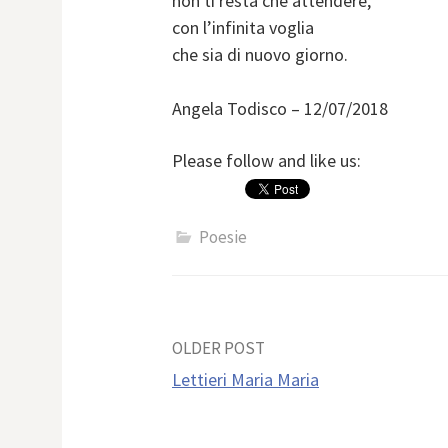
non ti resta che attendere,
con l’infinita voglia
che sia di nuovo giorno.
Angela Todisco – 12/07/2018
Please follow and like us:
Poesie
Post
OLDER POST
Lettieri Maria Maria
navigation