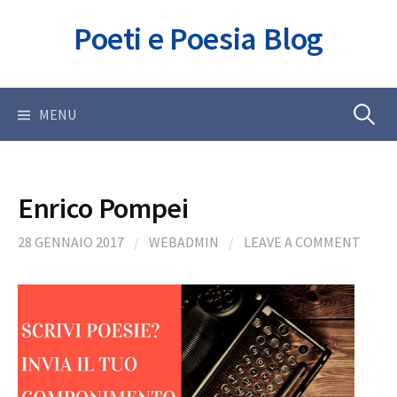
Skip
Poeti e Poesia Blog
to
content
Ricerca
MENU
per:
Enrico Pompei
28 GENNAIO 2017
/
WEBADMIN
/
LEAVE A COMMENT