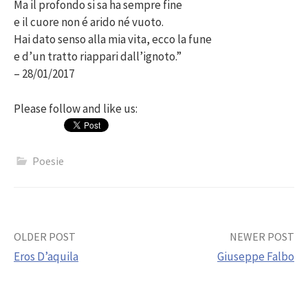
Ma il profondo si sa ha sempre fine
e il cuore non é arido né vuoto.
Hai dato senso alla mia vita, ecco la fune
e d’un tratto riappari dall’ignoto.”
– 28/01/2017
Please follow and like us:
Poesie
Post
OLDER POST
NEWER POST
Eros D’aquila
Giuseppe Falbo
navigation