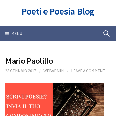
Skip
Poeti e Poesia Blog
to
content
Ricerca
MENU
per:
Mario Paolillo
28 GENNAIO 2017
/
WEBADMIN
/
LEAVE A COMMENT