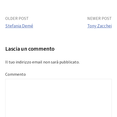
Post
OLDER POST
NEWER POST
Stefania Demé
Tony Zacchei
navigation
Lascia un commento
Il tuo indirizzo email non sarà pubblicato.
Commento