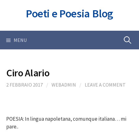
Skip
Poeti e Poesia Blog
to
content
Ricerca
MENU
per:
Ciro Alario
2 FEBBRAIO 2017
/
WEBADMIN
/
LEAVE A COMMENT
POESIA: In lingua napoletana, comunque italiana… mi
pare..