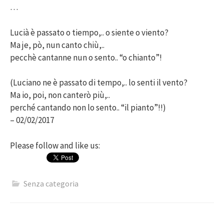
…
Lucià è passato o tiempo,.. o siente o viento?
Ma je, pò, nun canto chiù,..
pecchè cantanne nun o sento.. “o chianto”!
(Luciano ne è passato di tempo,.. lo senti il vento?
Ma io, poi, non canterò più,..
perché cantando non lo sento.. “il pianto”!!)
– 02/02/2017
Please follow and like us:
Senza categoria