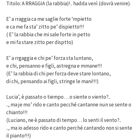
Titolo: A RRAGGIA (la rabbia)!.. hadda venì (dovrà venire).
E’ a rraggia ca me saglie forte ‘mpietto
e ca me fa sta’ zitto pe’ dispietto!!!
( E’ la rabbia che mi sale forte in petto
e mi fa stare zitto per disptto)
E’ a rrgaggia e chi pe’ forza sta luntano,
e chi, pensanno e figli, astregna e mmane!!!
(E’ la rabbia di chi per forza deve stare lontano,
di chi, pensando ai figli, stringe le mani!!!)
Lucia’, è passato o tiempo… o siente o viento?..
.., ma je mo’ rido e canto pecché cantanne nun se sente o
chianto!!!
(Luciano, ne è passato di tempo… lo senti il vento?..
.., ma io adesso rido e canto perché cantando non si sente
il pianto!!!)