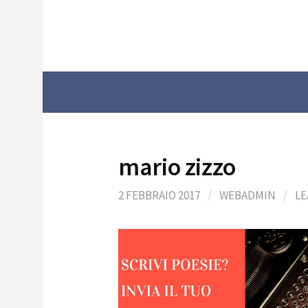
Skip
to
content
mario zizzo
2 FEBBRAIO 2017
/
WEBADMIN
/
LE