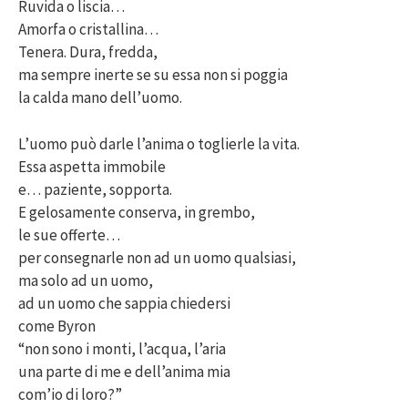
Ruvida o liscia…
Amorfa o cristallina…
Tenera. Dura, fredda,
ma sempre inerte se su essa non si poggia
la calda mano dell’uomo.
L’uomo può darle l’anima o toglierle la vita.
Essa aspetta immobile
e… paziente, sopporta.
E gelosamente conserva, in grembo,
le sue offerte…
per consegnarle non ad un uomo qualsiasi,
ma solo ad un uomo,
ad un uomo che sappia chiedersi
come Byron
“non sono i monti, l’acqua, l’aria
una parte di me e dell’anima mia
com’io di loro?”