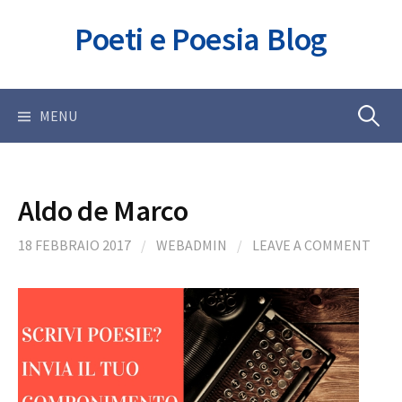
Skip
Poeti e Poesia Blog
to
content
Ricerca
MENU
per:
Aldo de Marco
18 FEBBRAIO 2017
/
WEBADMIN
/
LEAVE A COMMENT