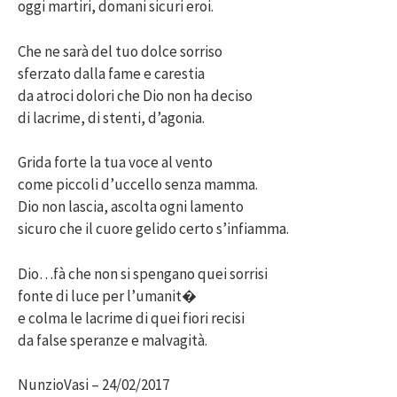
oggi martiri, domani sicuri eroi.
Che ne sarà del tuo dolce sorriso
sferzato dalla fame e carestia
da atroci dolori che Dio non ha deciso
di lacrime, di stenti, d’agonia.
Grida forte la tua voce al vento
come piccoli d’uccello senza mamma.
Dio non lascia, ascolta ogni lamento
sicuro che il cuore gelido certo s’infiamma.
Dio…fà che non si spengano quei sorrisi
fonte di luce per l’umanit�
e colma le lacrime di quei fiori recisi
da false speranze e malvagità.
NunzioVasi – 24/02/2017