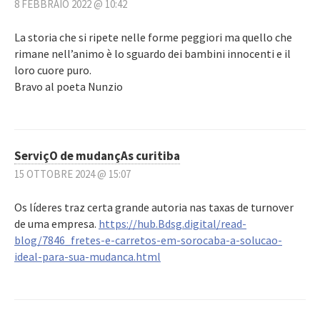
8 FEBBRAIO 2022 @ 10:42
La storia che si ripete nelle forme peggiori ma quello che
rimane nell’animo è lo sguardo dei bambini innocenti e il
loro cuore puro.
Bravo al poeta Nunzio
ServiçO de mudançAs curitiba
15 OTTOBRE 2024 @ 15:07
Os líderes traz certa grande autoria nas taxas de turnover
de uma empresa.
https://hub.Bdsg.digital/read-
blog/7846_fretes-e-carretos-em-sorocaba-a-solucao-
ideal-para-sua-mudanca.html