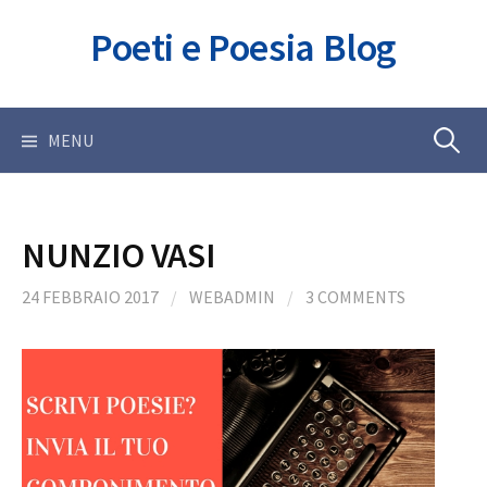
Skip
Poeti e Poesia Blog
to
content
Ricerca
MENU
per:
NUNZIO VASI
24 FEBBRAIO 2017
/
WEBADMIN
/
3 COMMENTS