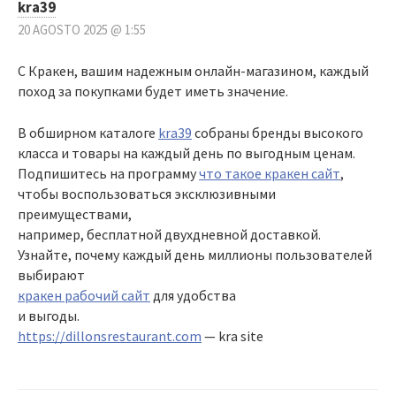
kra39
20 AGOSTO 2025 @ 1:55
С Кракен, вашим надежным онлайн-магазином, каждый
поход за покупками будет иметь значение.
В обширном каталоге
kra39
собраны бренды высокого
класса и товары на каждый день по выгодным ценам.
Подпишитесь на программу
что такое кракен сайт
,
чтобы воспользоваться эксклюзивными
преимуществами,
например, бесплатной двухдневной доставкой.
Узнайте, почему каждый день миллионы пользователей
выбирают
кракен рабочий сайт
для удобства
и выгоды.
https://dillonsrestaurant.com
— kra site