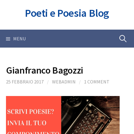
Skip
Poeti e Poesia Blog
to
content
Ricerca
MENU
per:
Gianfranco Bagozzi
25 FEBBRAIO 2017
/
WEBADMIN
/
1 COMMENT