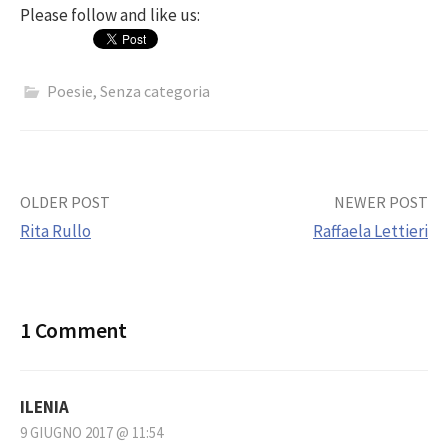
Please follow and like us:
Poesie
,
Senza categoria
Post
OLDER POST
NEWER POST
Rita Rullo
Raffaela Lettieri
navigation
1 Comment
ILENIA
9 GIUGNO 2017 @ 11:54