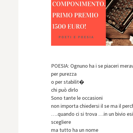
POESIA: Ognuno ha i se piaceri merav
per purezza
o per stabilit�
chi può dirlo
Sono tante le occasioni
non importa chiedersi il se ma il perch
….quando ci si trova …in un bivio es
scegliere
ma tutto ha un nome