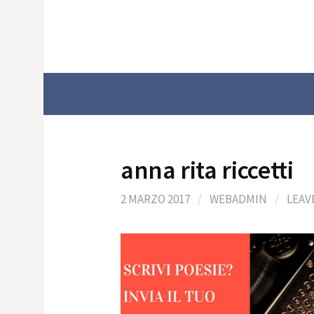
Skip
to
content
anna rita riccetti
2 MARZO 2017
/
WEBADMIN
/
LEAV