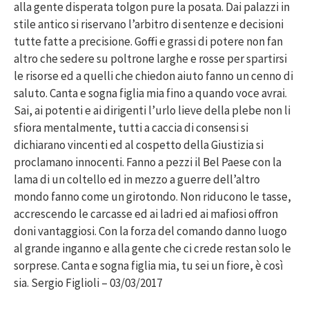
alla gente disperata tolgon pure la posata. Dai palazzi in
stile antico si riservano l’arbitro di sentenze e decisioni
tutte fatte a precisione. Goffi e grassi di potere non fan
altro che sedere su poltrone larghe e rosse per spartirsi
le risorse ed a quelli che chiedon aiuto fanno un cenno di
saluto. Canta e sogna figlia mia fino a quando voce avrai.
Sai, ai potenti e ai dirigenti l’urlo lieve della plebe non li
sfiora mentalmente, tutti a caccia di consensi si
dichiarano vincenti ed al cospetto della Giustizia si
proclamano innocenti. Fanno a pezzi il Bel Paese con la
lama di un coltello ed in mezzo a guerre dell’altro
mondo fanno come un girotondo. Non riducono le tasse,
accrescendo le carcasse ed ai ladri ed ai mafiosi offron
doni vantaggiosi. Con la forza del comando danno luogo
al grande inganno e alla gente che ci crede restan solo le
sorprese. Canta e sogna figlia mia, tu sei un fiore, è così
sia. Sergio Figlioli – 03/03/2017