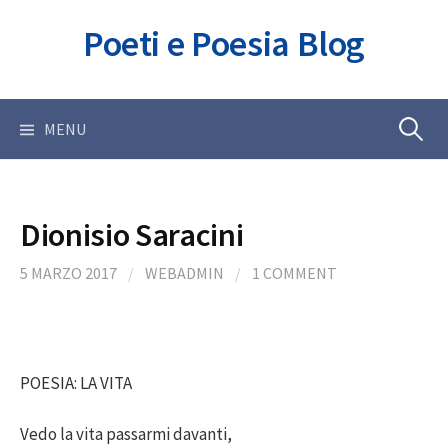
Skip
Poeti e Poesia Blog
to
content
Ricerca
MENU
per:
Dionisio Saracini
5 MARZO 2017
/
WEBADMIN
/
1 COMMENT
POESIA: LA VITA
Vedo la vita passarmi davanti,