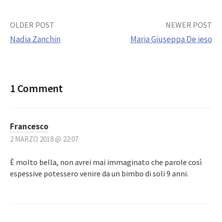
Post
OLDER POST
NEWER POST
Nadia Zanchin
Maria Giuseppa De ieso
navigation
1 Comment
Francesco
2 MARZO 2018 @ 22:07
È molto bella, non avrei mai immaginato che parole così
espessive potessero venire da un bimbo di soli 9 anni.