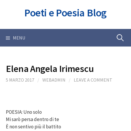
Skip
Poeti e Poesia Blog
to
content
Ricerca
MENU
per:
Elena Angela Irimescu
5 MARZO 2017
/
WEBADMIN
/
LEAVE A COMMENT
POESIA: Uno solo
Mi sarò persa dentro di te
È non sentivo più il battito