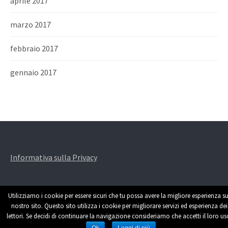
aprile 2017
marzo 2017
febbraio 2017
gennaio 2017
Informativa sulla Privacy
Utilizziamo i cookie per essere sicuri che tu possa avere la migliore esperienza su
nostro sito. Questo sito utilizza i cookie per migliorare servizi ed esperienza dei
lettori. Se decidi di continuare la navigazione consideriamo che accetti il loro us
Powered by
WordPress
|
Theme by
Themehaus