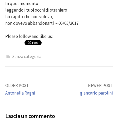
In quel momento
leggendo i tuoi occhi di straniero
ho capito che non volevo,
non dovevo abbandonarti. – 05/03/2017
Please follow and like us:
Senza categoria
Post
OLDER POST
NEWER POST
Antonella Ragni
giancarlo parolini
navigation
Lascia un commento