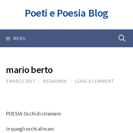
Skip
Poeti e Poesia Blog
to
content
Ricerca
MENU
per:
mario berto
5 MARZO 2017
/
WEBADMIN
/
LEAVE A COMMENT
POESIA: Occhi di straniero
In quegli occhi africani