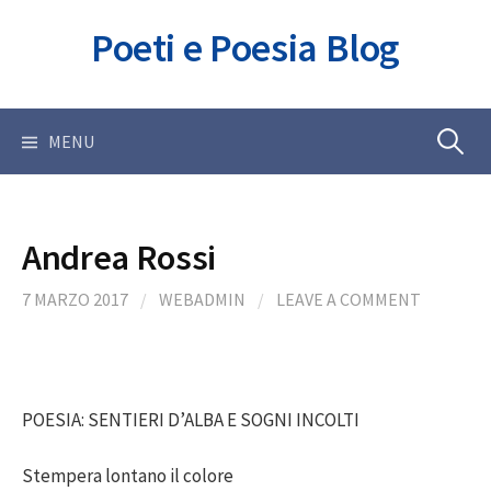
Skip
Poeti e Poesia Blog
to
content
Ricerca
MENU
per:
Andrea Rossi
7 MARZO 2017
/
WEBADMIN
/
LEAVE A COMMENT
POESIA: SENTIERI D’ALBA E SOGNI INCOLTI
Stempera lontano il colore