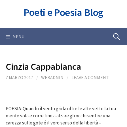
Skip
Poeti e Poesia Blog
to
content
Ricerca
MENU
per:
Cinzia Cappabianca
7 MARZO 2017
/
WEBADMIN
/
LEAVE A COMMENT
POESIA: Quando il vento grida oltre le alte vette la tua
mente vola e corre fino a alzare gli occhi sentire una
carezza sulle gote é il vero senso della libertà –