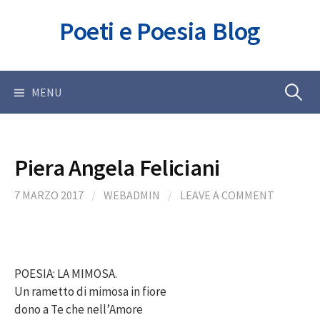
Skip
Poeti e Poesia Blog
to
content
Ricerca
MENU
per:
Piera Angela Feliciani
7 MARZO 2017
/
WEBADMIN
/
LEAVE A COMMENT
POESIA: LA MIMOSA.
Un rametto di mimosa in fiore
dono a Te che nell’Amore