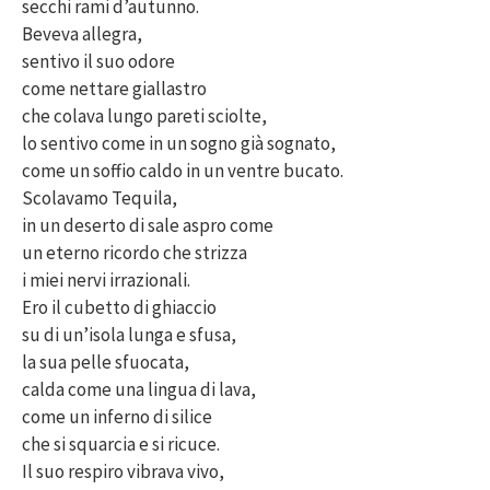
secchi rami d’autunno.
Beveva allegra,
sentivo il suo odore
come nettare giallastro
che colava lungo pareti sciolte,
lo sentivo come in un sogno già sognato,
come un soffio caldo in un ventre bucato.
Scolavamo Tequila,
in un deserto di sale aspro come
un eterno ricordo che strizza
i miei nervi irrazionali.
Ero il cubetto di ghiaccio
su di un’isola lunga e sfusa,
la sua pelle sfuocata,
calda come una lingua di lava,
come un inferno di silice
che si squarcia e si ricuce.
Il suo respiro vibrava vivo,