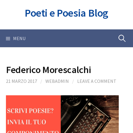
Skip
Poeti e Poesia Blog
to
content
Ricerca
MENU
per:
Federico Morescalchi
21 MARZO 2017
/
WEBADMIN
/
LEAVE A COMMENT