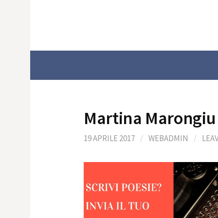
Skip
to
content
Martina Marongiu
19 APRILE 2017
/
WEBADMIN
/
LEA